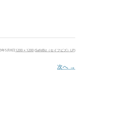
23年5月8日
1200 × 1200
(
SafeBiz（セイフビズ）LP
)
次へ →